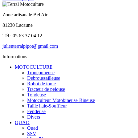
Zone artisanale Bel Air
81230 Lacaune
Tél : 05 63 37 04 12
julienterralpipot@gmail.com
Informations
MOTOCULTURE
Tronçonneuse
Debroussailleuse
Robot de tonte
Tracteur de pelouse
Tondeuse
Motoculteur-Motobineuse-Bineuse
Taille haie-Souffleur
Fendeuse
Divers
QUAD
Quad
SSV