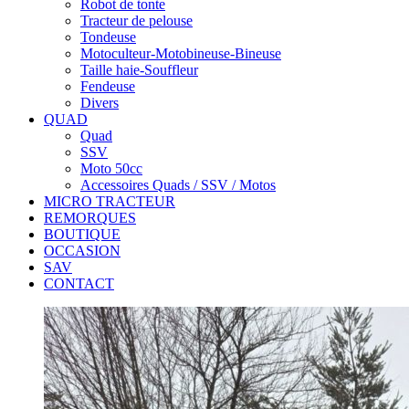
Robot de tonte
Tracteur de pelouse
Tondeuse
Motoculteur-Motobineuse-Bineuse
Taille haie-Souffleur
Fendeuse
Divers
QUAD
Quad
SSV
Moto 50cc
Accessoires Quads / SSV / Motos
MICRO TRACTEUR
REMORQUES
BOUTIQUE
OCCASION
SAV
CONTACT